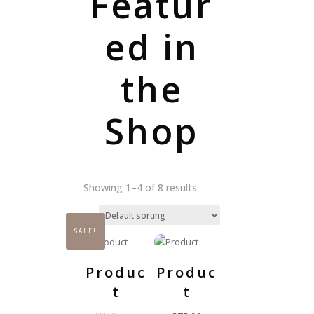
Featur
ed in
the
Shop
Showing 1–4 of 8 results
SALE!
Produc
Produc
t
t