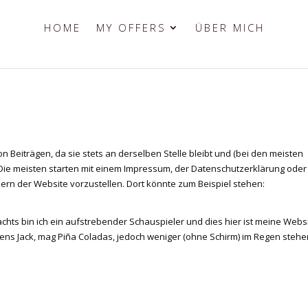
HOME
MY OFFERS
ÜBER MICH
von Beiträgen, da sie stets an derselben Stelle bleibt und (bei den meisten
 Die meisten starten mit einem Impressum, der Datenschutzerklärung oder
hern der Website vorzustellen. Dort könnte zum Beispiel stehen:
nachts bin ich ein aufstrebender Schauspieler und dies hier ist meine Websi
mens Jack, mag Piña Coladas, jedoch weniger (ohne Schirm) im Regen steh