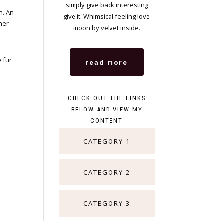
simply give back interesting
n. An
give it. Whimsical feeling love
ner
moon by velvet inside.
 für
read more
CHECK OUT THE LINKS
BELOW AND VIEW MY
CONTENT
CATEGORY 1
CATEGORY 2
CATEGORY 3