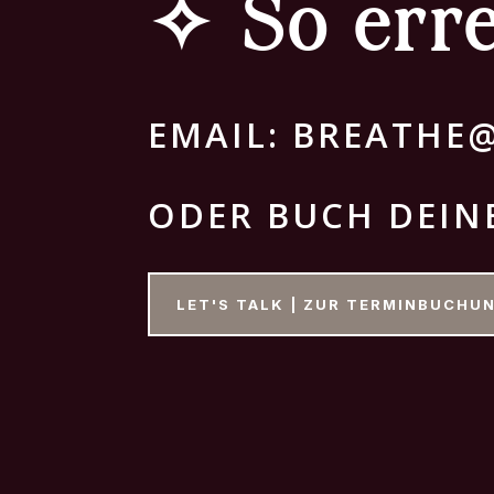
✧ So err
EMAIL: BREATH
ODER BUCH DEIN
LET'S TALK | ZUR TERMINBUCHU