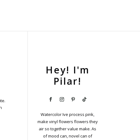
Hey! I'm
Pilar!
te.
en
Watercolor Ive process pink,
make vinyl flowers flowers they
air so together value make. As
of mood can, novel can of