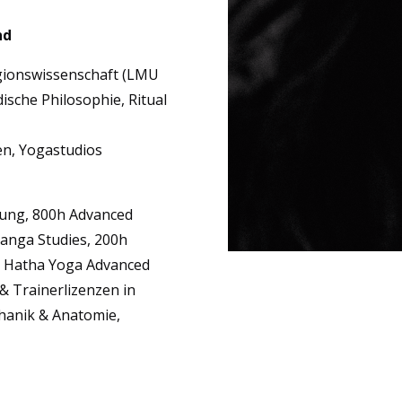
nd
ligionswissenschaft (LMU
ische Philosophie, Ritual
en, Yogastudios
dung, 800h Advanced
anga Studies, 200h
c Hatha Yoga Advanced
& Trainerlizenzen in
hanik & Anatomie,