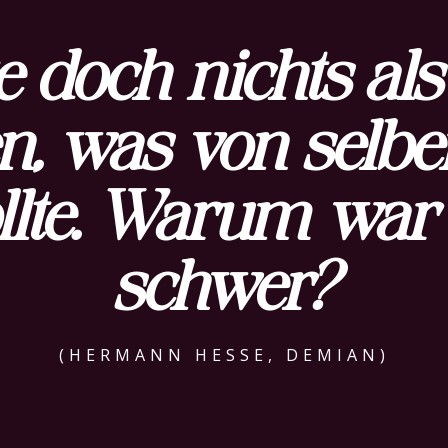
te
doch nichts als
n, was von selbe
llte. Warum war 
schwer?
(HERMANN HESSE, DEMIAN)