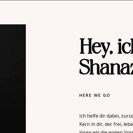
Hey, i
Shanaz
HERE WE GO
Ich helfe dir dabei, zur
Kern in dir, der frei, l
lösen wir die engen Vo